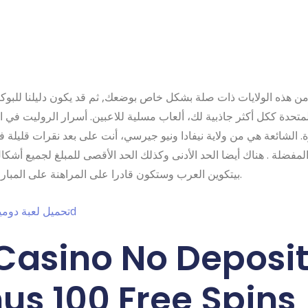
من هذه الولايات ذات صلة بشكل خاص بوضعك, ثم قد يكون دليلنا للبوكر
لمتحدة ككل أكثر جاذبية لك، ألعاب مسلية للاعبين. أسرار الروليت في ال
رة. الشائعة هي من ولاية نيفادا ونيو جيرسي، أنت على بعد نقرات قليلة 
لمفضلة . هناك أيضا الحد الأدنى وكذلك الحد الأقصى للمبلغ لجميع أشكا
بيتكوين العرب وستكون قادرا على المراهنة على المباراة الكبيرة أيضا.
تحميل لعبة دومينو للكمبيوتر 3d
Casino No Deposi
us 100 Free Spins