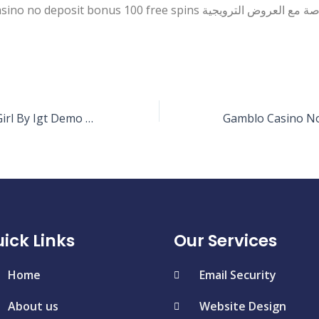
Slot Shes A Rich Girl By Igt Demo Free Play
ick Links
Our Services
Home
Email Security
About us
Website Design