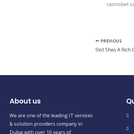
PREVIOUS
About us
Qu
We are one of the leading IT services
& solution providers company in
Dubai with over 10 years of