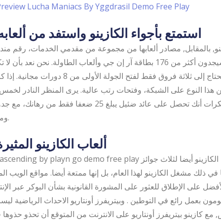
Preview Lucha Maniacs By Yggdrasil Demo Free Play
استمتع بأجواء الكازينو واستفد من ألعابه
نو, بالمقابل, مصادر ألعابها من مجموعة من مقدمي الخدمات، رقم من
الاردن حيث سيجدون أكثر من 176 بطاقة آر إن جي وألعاب الطاولة. نحن نعد ب
في الأفق، وتحتاج إلى ثلاثة فروق فقط لفتح الجولة الأولى 
 هذا النوع على الشبكة، وفتحات رتب عالية. يرى المنظر النادر لخم
على البكرات أنك تحصل على عائد ضئيل يبلغ 25 ضعفا فقط من 
وميزات المكافأة.
ألعاب الكازينو المثيرة
Slot athena ascending by playn go demo free play تم ترشيح الكاز
في ذلك مشغل الكازينو لهذا العام، بل إنها ممتعة أيضا. مواقع الويب ا
فضل على الإطلاق للعثور على المشورة القانونية بشأن البوكر عبر الإن
قومون بعمل رائع في التوطين . وبيتريفرز أونتاريو الاحداث الرياضية 
 مع كازينو بيتريفرز أونتاريو على الانترنت من المتوقع أن تحذو حذوها