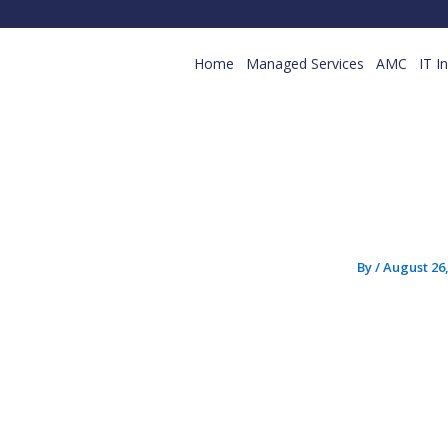
Skip
to
Home
Managed Services
AMC
IT I
content
By
/
August 26,
ولة
B