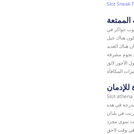
Slot Sneak 
 الممتعة
دوب جواكر في
أن لا تكون هناك حيل
من 8 دورات مجانية. إذا كان هناك العديد
س نجوم مشرقة
رهانك، مع جدول الأجور لائق
 للإدمان
ينو أيضا لثلاث جوائز
لمدرجة في هذه
ترنت في بلدان
ليست سوى مجرد
 في وقت لاحق،