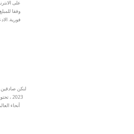
على الانترن
وفقا للمبلغ
فورية. الا
لنكن صادقين ،
2023 ، 