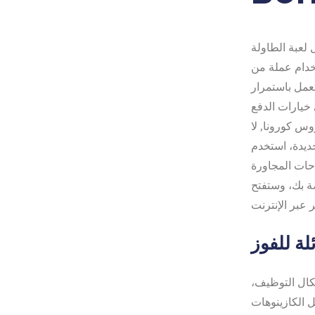
backgammo سيختبر اللاعبون الذين يقومون بتنزيل التطبيق وتثبيته بيئة
خدام عملة من
تعمل باستمرار
خيارات الدفع
س كورونا, لا
ديدة، استخدم
احات المجاورة
صة بك، وستفتح
ة للفوز
شكال التوظيف،
 الكازينوهات