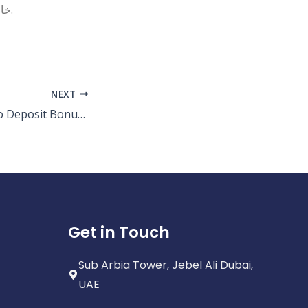
casinobet casino no deposit bonus 100 free spins خاصة مع العروض الترويجية.
NEXT
Gamblo Casino No Deposit Bonus 100 Free Spins
Get in Touch
Sub Arbia Tower, Jebel Ali Dubai,
UAE