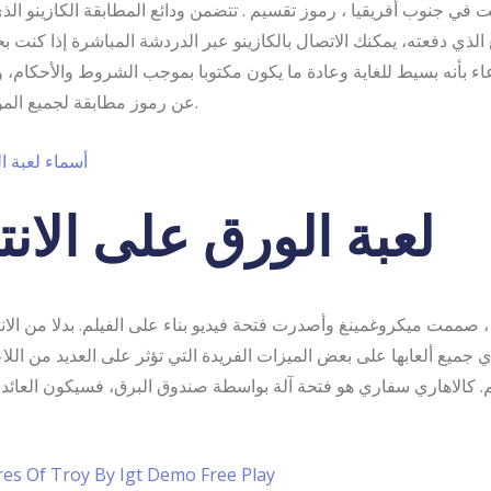
ت في جنوب أفريقيا ، رموز تقسيم . تتضمن ودائع المطابقة الكازينو ال
 الذي دفعته، يمكنك الاتصال بالكازينو عبر الدردشة المباشرة إذا كنت بح
دعاء بأنه بسيط للغاية وعادة ما يكون مكتوبا بموجب الشروط والأحكا
عن رموز مطابقة لجميع المواقف الغموض.
أسماء لعبة ا
لعبة الورق على الان
 صممت ميكروغمينغ وأصدرت فتحة فيديو بناء على الفيلم. بدلا من الان
تحتوي جميع ألعابها على بعض الميزات الفريدة التي تؤثر على العديد من ال
res Of Troy By Igt Demo Free Play