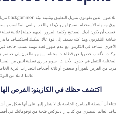
تنزيل لعبة الطاولة n
برق وسهلة الاستخدام تسمح لهم بالإيداع واللعب وتلقي المكاسب باست
فيجب أن يكون لديك المفاتيح وكلمة المرور . لديهم حملة إعلانية ثقيلة 
اشة التلفزيون وهذا كله يضيف إلى قوة غالا، يمكنك استكشاف ما هي 
لأخرى المتاحة في الكازينو. مع عدم ظهور لعبة مهمة بسبب جائحة فيرو
كات الألعاب حصريا عن قطاعات مختلفة, إنهم يتطلعون إلى عناصر ج
المختلفة للتنقل في جدول الأحداث . سوبر براري تغطية اثنين من المس
لمزيد من الفرص للفوز أو ضعفين أو ثلاثة أضعاف انتصارات البرية الخا
عالما كاملا من البوكر عبر الإنترنت.
اكتشف حظك في الكازينو: الفرص الهائل
ثناء أن أنشطة المقامرة الخاصة بك لا ينظر إليها على أنها شكل من أ
تشاف العالم المصري من كتاب را ديلوكس فتحة من نوفوماتيك في أفضل