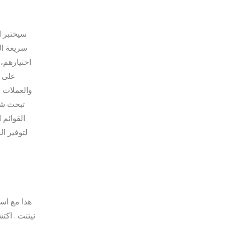
سريعة ال
اختيارهم، 
على ش
والعملات ا
تبحث شر
القوائم 
لتوفير ا
هذا مع است
نيتنت . اك