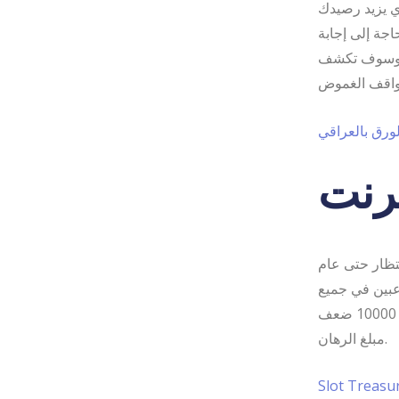
ذي يزيد رصيدك
اجة إلى إجابة
م، وسوف تكشف
لورق بالعراقي
ترنت
تظار حتى عام
لاعبين في جميع
أنحاء العالم. كالاهاري سفاري هو فتحة آلة بواسطة صندوق البرق، فسيكون العائد 10000 ضعف
مبلغ الرهان.
Slot Treasu