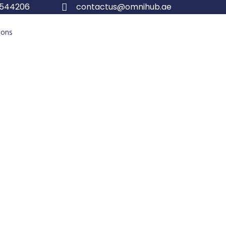
5544206
contactus@omnihub.ae
tions